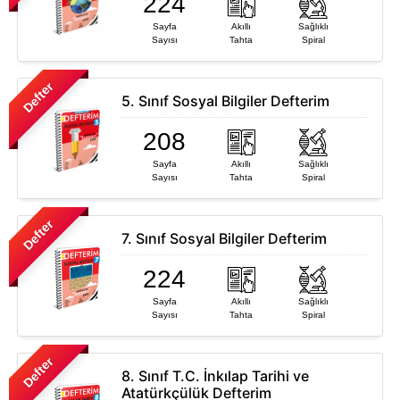
224
8. Sınıf
Sayfa
Akıllı
Sağlıklı
Sayısı
Tahta
Spiral
9. Sınıf
Üniversite Hazırlık
Defter
5. Sınıf Sosyal Bilgiler Defterim
Sınavlara Hazırlık
Ürün Grubuna Göre
208
LGS
(Liselere
Atölyem
Serisi
Sayfa
Akıllı
Sağlıklı
Giriş Sınavı)
Sayısı
Tahta
Spiral
Defter
Serisi
AYT&TYT
Arı Soru
Defter
Hazırlık
7. Sınıf Sosyal Bilgiler Defterim
Bankası
Serisi
Arı Deneme
224
Serisi
Sayfa
Akıllı
Sağlıklı
Sayısı
Tahta
Spiral
New All In One
Serisi
Defter
Kurumlara
8. Sınıf T.C. İnkılap Tarihi ve
Özel
Soru
Atatürkçülük Defterim