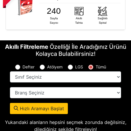
Bankaları
240
Hikaye Serileri
Sayfa
Akıllı
Sağlıklı
Okuma Anlama
Sayısı
Tahta
Spiral
Setleri
Akıllı Filtreleme
Özelliği İle Aradığınız Ürünü
Kolayca Bulabilirsiniz!
Defter
Atölyem
LGS
Tümü
Hızlı Aramayı Başlat
Yukarıdaki alanların hepsini seçmek zorunda değilsiniz,
dilediğiniz şekilde filtreleyin!