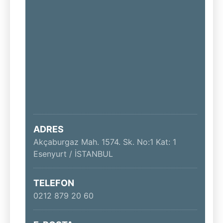
8. Sınıf
9. Sınıf
Üniversite Hazırlık
Sınavlara Hazırlık
Ürün Grubuna Göre
LGS
(Liselere
Atölyem
Serisi
Giriş Sınavı)
Defter
Serisi
AYT&TYT
Arı Soru
Hazırlık
ADRES
Bankası
Serisi
Akçaburgaz Mah. 1574. Sk. No:1 Kat: 1
Arı Deneme
Esenyurt / İSTANBUL
Serisi
New All In One
TELEFON
Serisi
0212 879 20 60
Kurumlara
Özel
Soru