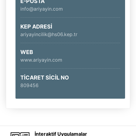
E-POSTA
Bankaları
info@ariyayin.com
Hikaye Serileri
Okuma Anlama
KEP ADRESİ
Setleri
ariyayincilik@hs06.kep.tr
WEB
www.ariyayin.com
TİCARET SİCİL NO
809456
İnteraktif Uygulamalar