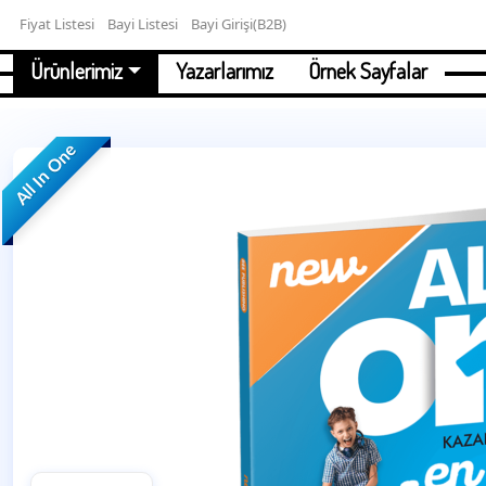
Fiyat Listesi
Bayi Listesi
Bayi Girişi(B2B)
Ürünlerimiz
Yazarlarımız
Örnek Sayfalar
All In One
Sınıflara Göre
1. Sınıf
2. Sınıf