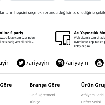
lanların hepsini seçmek zorunda değilsiniz, dilediğiniz şekilde
nline Sipariş
Arı Yayıncılık Mo
w.acilkitap.com üzerinden
Web sitemiz tüm cihazla
line sipariş verebilirsiniz...
uyumludur, cep, tablet,
kolay erişim
ayin
/ariyayin
/ariyayin
 Göre
Branşa Göre
Ürün Grup
Sınıf Öğretmeni
Atölyem Serisi
Türkçe
Defter Serisi