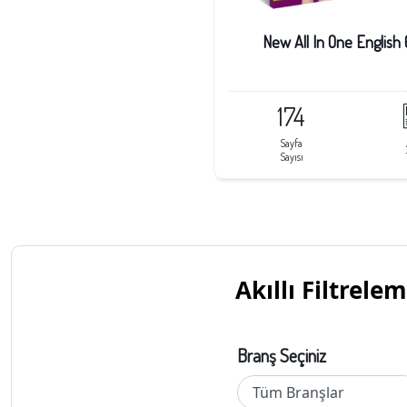
Sınavlara Hazırlık
New All In One English 6
LGS
(Liselere Giriş Sınavı)
AYT&TYT
Hazırlık
174
Sayfa
Sayısı
Akıllı Filtrele
Branş Seçiniz