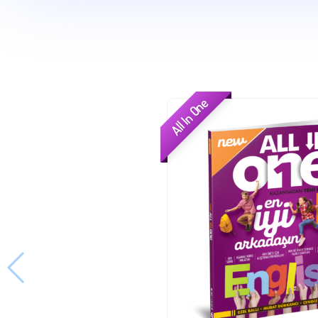
Matematik
Fen Bilimleri
Sosyal Bilgiler
İngilizce
Din Kültürü
All In One
Tüm Dersler
Ürün Grubuna Göre
Atölyem
Serisi
Defter
Serisi
Arı Paragraf
Serisi
Arı Haftalık Deneme
Serisi
New All In One
Serisi
Hikaye Serileri
Okuma Anlama Setleri