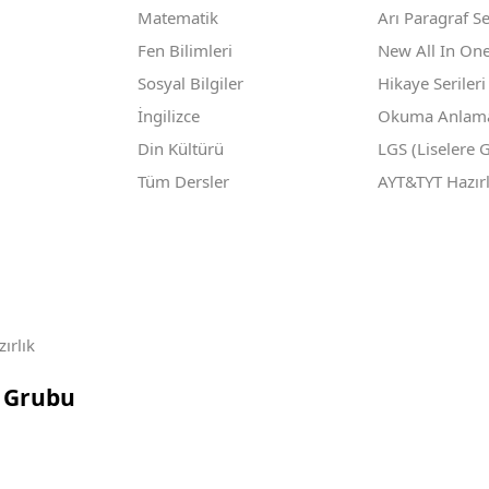
Matematik
Arı Paragraf Se
Fen Bilimleri
New All In One
Sosyal Bilgiler
Hikaye Serileri
İngilizce
Okuma Anlama 
Din Kültürü
LGS (Liselere G
Tüm Dersler
AYT&TYT Hazırl
ırlık
n Grubu