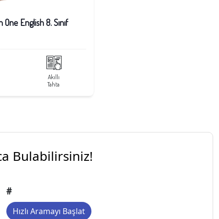
n One English 8. Sınıf
Akıllı
Tahta
a Bulabilirsiniz!
#