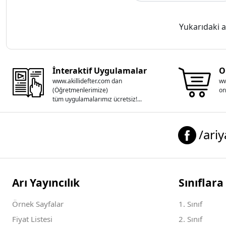
Yukarıdaki a
İnteraktif Uygulamalar
O
www.akillidefter.com dan
ww
(Öğretmenlerimize)
on
tüm uygulamalarımız ücretsiz!...
/ariy
Arı Yayıncılık
Sınıflara
Örnek Sayfalar
1. Sınıf
Fiyat Listesi
2. Sınıf