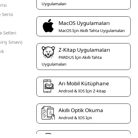
Uygulamaları
risi
 Serisi
MacOS Uygulamaları
MacOS İçin Akıllı Tahta Uygulamaları
Setleri
iriş Sınavı)
Z-Kitap Uygulamaları
ık
PARDUS İçin Akıllı Tahta
Uygulamaları
Arı Mobil Kütüphane
Android & IOS İçin Z-kitap
Akıllı Optik Okuma
Android & IOS İçin
Arı Video Çözüm