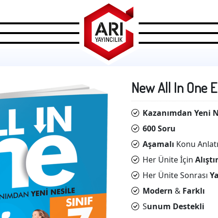
New All In One En
Kazanımdan Yeni N
600 Soru
Aşamalı
Konu Anlat
Her Ünite İçin
Alıştı
Her Ünite Sonrası
Ya
Modern
&
Farklı
S
unum Destekli