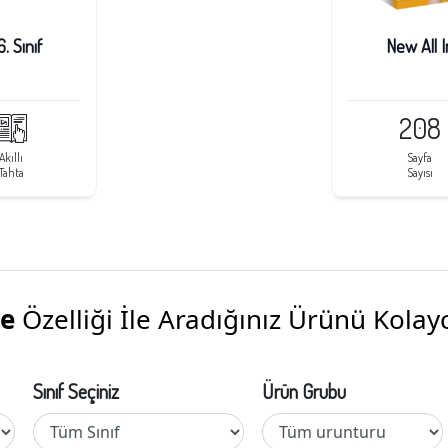
. Sınıf
New All I
208
Akıllı
Sayfa
Tahta
Sayısı
me
Özelliği İle Aradığınız Ürünü Kolayc
Sınıf Seçiniz
Ürün Grubu