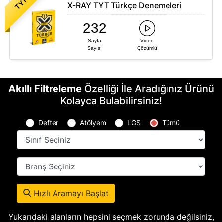
TYT
Bankaları
X-RAY TYT Türkçe Denemeleri
Hikaye Serileri
232
Okuma Anlama
Sayfa
Video
Setleri
Sayısı
Çözümlü
Akıllı Filtreleme
Özelliği İle Aradığınız Ürünü
Kolayca Bulabilirsiniz!
Defter
Atölyem
LGS
Tümü
Hızlı Aramayı Başlat
Yukarıdaki alanların hepsini seçmek zorunda değilsiniz,