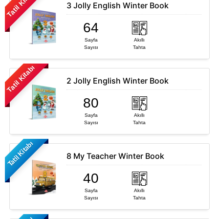
Tatil Kitabı
Bankaları
3 Jolly English Winter Book
Hikaye Serileri
64
Okuma Anlama
Sayfa
Akıllı
Setleri
Sayısı
Tahta
Tatil Kitabı
2 Jolly English Winter Book
80
Sayfa
Akıllı
Sayısı
Tahta
Tatil Kitabı
8 My Teacher Winter Book
40
Sayfa
Akıllı
Sayısı
Tahta