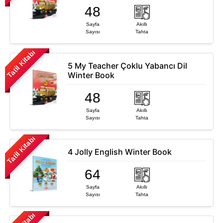
48
8. Sınıf
9. Sınıf
Sayfa
Akıllı
Sayısı
Tahta
Üniversite Hazırlık
Tatil Kitabı
Sınavlara Hazırlık
5 My Teacher Çoklu Yabancı Dil
Ürün Grubuna Göre
Winter Book
LGS
(Liselere
Atölyem
Serisi
48
Giriş Sınavı)
Defter
Serisi
Sayfa
Akıllı
AYT&TYT
Sayısı
Tahta
Arı Soru
Hazırlık
Bankası
Serisi
Tatil Kitabı
Arı Deneme
4 Jolly English Winter Book
Serisi
64
New All In One
Sayfa
Akıllı
Serisi
Sayısı
Tahta
Kurumlara
Özel
Soru